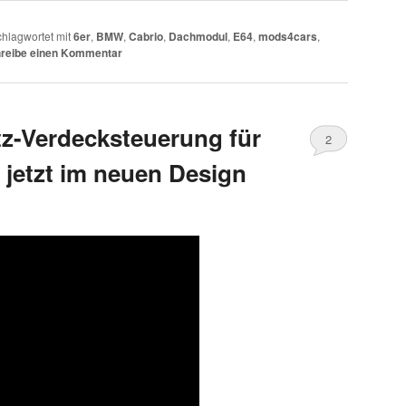
hlagwortet mit
6er
,
BMW
,
Cabrio
,
Dachmodul
,
E64
,
mods4cars
,
reibe einen Kommentar
z-Verdecksteuerung für
2
jetzt im neuen Design