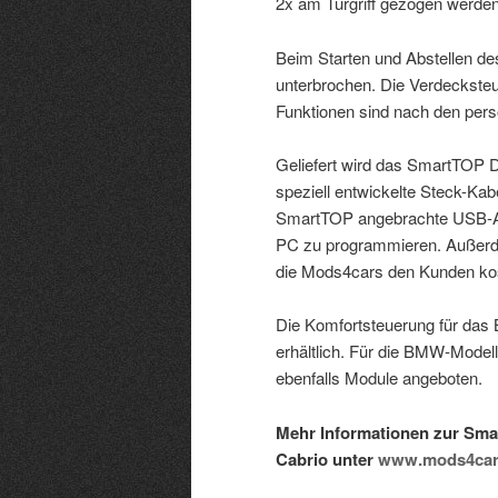
2x am Türgriff gezogen werde
Beim Starten und Abstellen de
unterbrochen. Die Verdecksteu
Funktionen sind nach den per
Geliefert wird das SmartTOP 
speziell entwickelte Steck-Kab
SmartTOP angebrachte USB-An
PC zu programmieren. Außerde
die Mods4cars den Kunden koste
Die Komfortsteuerung für das 
erhältlich. Für die BMW-Modell
ebenfalls Module angeboten.
Mehr Informationen zur Sma
Cabrio unter
www.mods4car