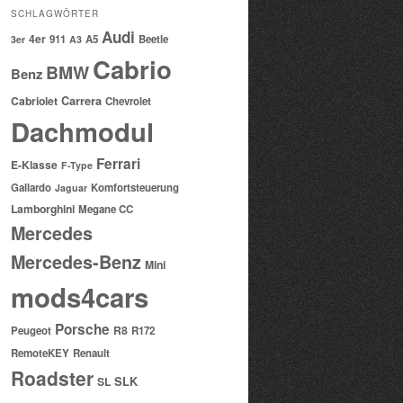
SCHLAGWÖRTER
Audi
4er
911
A5
Beetle
3er
A3
Cabrio
BMW
Benz
Cabriolet
Carrera
Chevrolet
Dachmodul
Ferrari
E-Klasse
F-Type
Gallardo
Komfortsteuerung
Jaguar
Lamborghini
Megane CC
Mercedes
Mercedes-Benz
Mini
mods4cars
Porsche
R8
Peugeot
R172
RemoteKEY
Renault
Roadster
SL
SLK