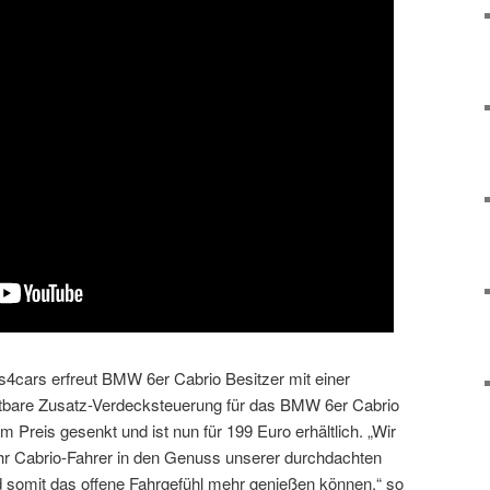
4cars erfreut BMW 6er Cabrio Besitzer mit einer
stbare Zusatz-Verdecksteuerung für das BMW 6er Cabrio
im Preis gesenkt und ist nun für 199 Euro erhältlich. „Wir
 Cabrio-Fahrer in den Genuss unserer durchdachten
somit das offene Fahrgefühl mehr genießen können.“ so