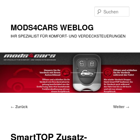
Zum
Inhalt
Such
wechseln
MODS4CARS WEBLOG
IHR SPEZIALIST FÜR KOMFORT- UND VERDECKSTEUERUNGEN
Hauptmenü
Beitragsnavigation
←
Zurück
Weiter
→
SmartTOP Zusatz-