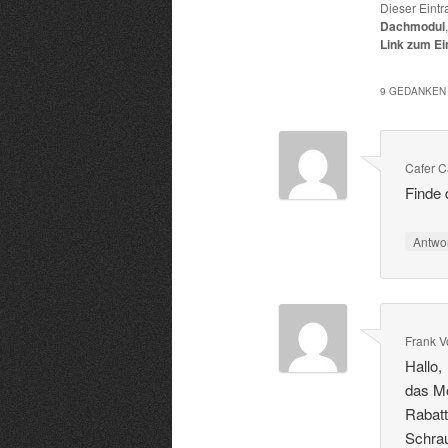
Dieser Eintr
Dachmodul
Link zum Ei
9 GEDANKEN 
Cafer 
Finde 
Antwo
Frank V
Hallo,
das Mo
Rabatt
Schra