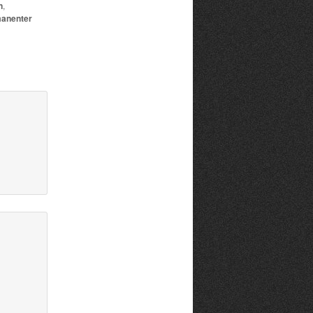
n
,
anenter