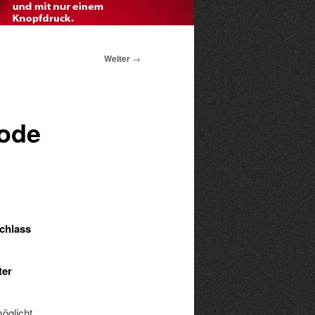
Weiter
→
ode
achlass
ter
öglicht