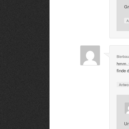
Gr
A
Bierba
hmm..w
finde 
Antwo
Un