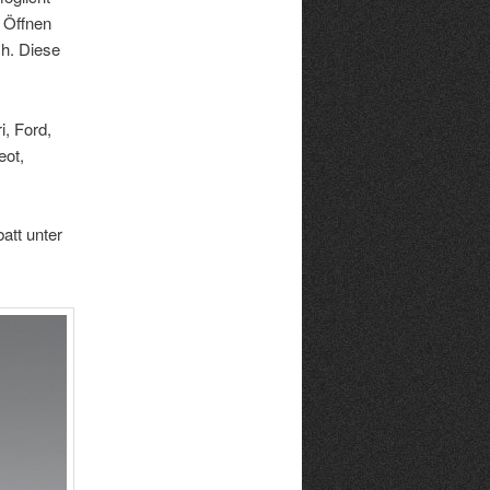
 Öffnen
h. Diese
, Ford,
eot,
att unter