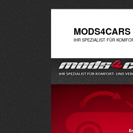
Zum
Inhalt
wechseln
MODS4CARS
IHR SPEZIALIST FÜR KOMF