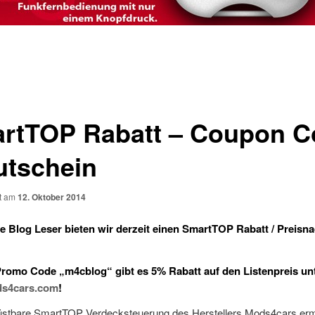
rtTOP Rabatt – Coupon C
utschein
ht am
12. Oktober 2014
e Blog Leser bieten wir derzeit einen SmartTOP Rabatt / Preisn
romo Code „m4cblog“ gibt es 5% Rabatt auf den Listenpreis un
s4cars.com
!
üstbare SmartTOP Verdecksteuerung des Herstellers Mods4cars erm