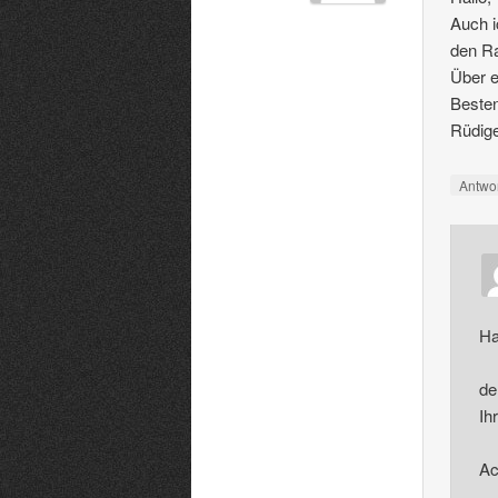
Auch i
den Ra
Über e
Beste
Rüdig
Antwo
Ha
de
Ih
Ac