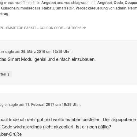
ag wurde veröffentlicht in
Angebot
und verschlagwortet mit
Angebot
,
Code
,
Coupo
,
Gutschein
,
mods4cars
,
Rabatt
,
SmartTOP
,
Verdecksteuerung
von
admin
.
Perm
ntrag
.
ZU „
SMARTTOP RABATT – COUPON CODE – GUTSCHEIN
“
Can
sagte am
25. März 2016 um 13:19 Uhr
:
das Smart Modul genial und einfach einzubauen.
↓
rten
ogler
sagte am
11. Februar 2017 um 16:29 Uhr
:
dul finde ich sehr gut und wollte es eben bestellen. Der angegebene
-Code wird allerdings nicht akzeptiert. Ist er noch gültig?
uber-Grüße