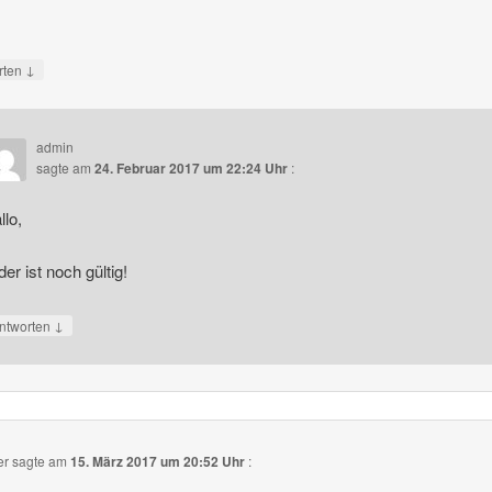
↓
rten
admin
sagte am
24. Februar 2017 um 22:24 Uhr
:
llo,
der ist noch gültig!
↓
ntworten
er
sagte am
15. März 2017 um 20:52 Uhr
: