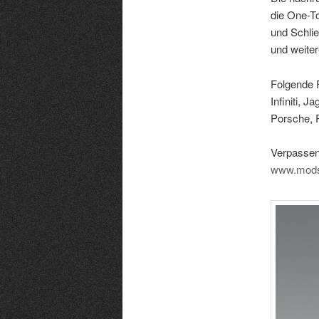
die One-T
und Schli
und weiter
Folgende F
Infiniti, 
Porsche, 
Verpassen
www.mods