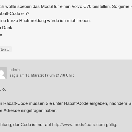
ch wollte soeben das Modul für einen Volvo C70 bestellen. So gerne 
batt-Code ein?
ine kurze Rückmeldung würde ich mich freuen.
n Dank
er
↓
rten
admin
sagte am
15. März 2017 um 21:16 Uhr
:
llo,
n Rabatt-Code müssen Sie unter Rabatt-Code eingeben, nachdem S
re Adresse eingetragen haben.
htung, der Code ist nur auf
http://www.mods4cars.com
gültig.