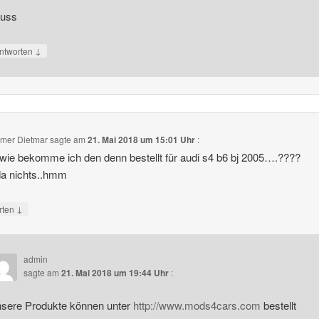
uss
↓
ntworten
umer Dietmar
sagte am
21. Mai 2018 um 15:01 Uhr
:
ie bekomme ich den denn bestellt für audi s4 b6 bj 2005….????
da nichts..hmm
↓
rten
admin
sagte am
21. Mai 2018 um 19:44 Uhr
:
sere Produkte können unter
http://www.mods4cars.com
bestellt