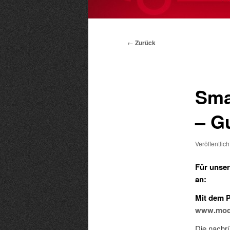
Hauptmenü
Beitragsnavigation
←
Zurück
Sma
– G
Veröffentlic
Für unser
an:
Mit dem P
www.mod
Die nachr