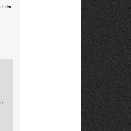
ich den
ie