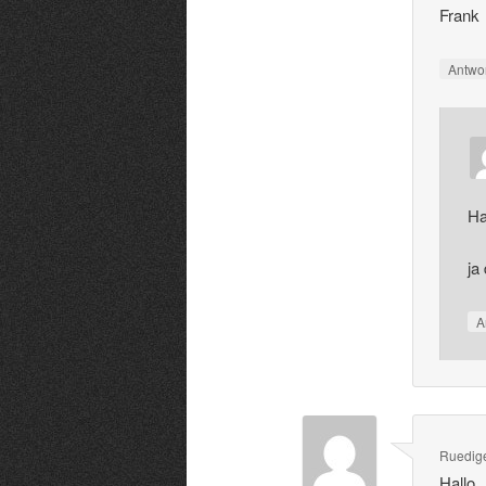
Frank
Antwo
Ha
ja 
A
Ruedig
Hallo,