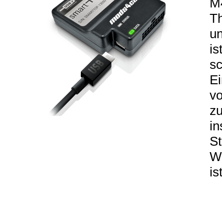
M4
T
u
is
sc
E
v
z
in
St
W
ist