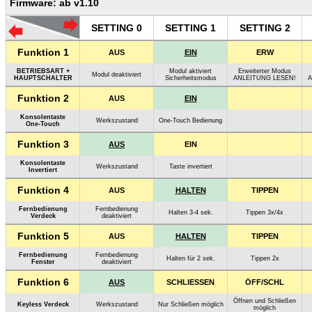
Firmware: ab v1.10
SETTING 0
SETTING 1
SETTING 2
Funktion 1
AUS
EIN
ERW
BETRIEBSART +
Modul aktiviert
Erweiterter Modus
Modul deaktiviert
HAUPTSCHALTER
Sicherheitsmodus
ANLEITUNG LESEN!
A
Funktion 2
AUS
EIN
Konsolentaste
Werkszustand
One-Touch Bedienung
One-Touch
Funktion 3
AUS
EIN
Konsolentaste
Werkszustand
Taste invertiert
Invertiert
Funktion 4
AUS
HALTEN
TIPPEN
Fernbedienung
Fernbedienung
Halten 3-4 sek.
Tippen 3x/4x
Verdeck
deaktiviert
Funktion 5
AUS
HALTEN
TIPPEN
Fernbedienung
Fernbedienung
Halten für 2 sek.
Tippen 2x
Fenster
deaktiviert
Funktion 6
AUS
SCHLIESSEN
ÖFF/SCHL
Öffnen und Schließen
Keyless Verdeck
Werkszustand
Nur Schließen möglich
möglich