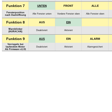
Funktion 7
UNTEN
FRONT
ALLE
Fensterposition
Alle Fenster unten
Vordere Fenster oben
Alle Fenster oben
nach Dachöffnung
Funktion 8
AUS
EIN
Warnblinker
Deaktiviert
Aktiviert
(HURACAN)
Funktion 9
AUS
EIN
ALARM
Verriegeln bei
laufendem Motor
Deaktiviert
Aktiviert
Alarmgesichert
Ab Firmware v1.01