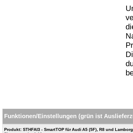
U
ve
di
Na
P
D
du
be
Funktionen/Einstellungen (grün ist Ausliefer
Produkt: STHFAI3 - SmartTOP für Audi A5 (5F), R8 und Lambor