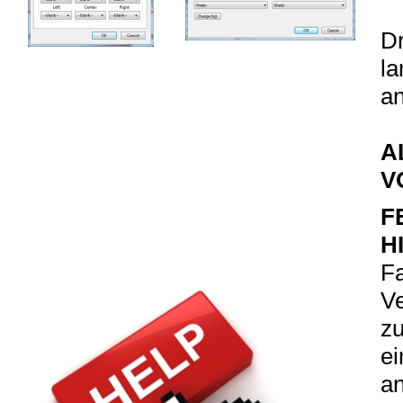
Dr
la
an
A
V
F
H
Fa
Ve
zu
ei
an