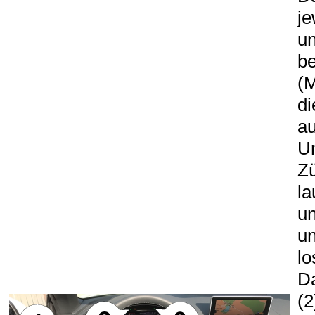
je
un
be
(M
di
au
U
Zü
la
un
un
lo
Da
(2