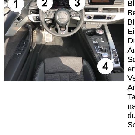
Bl
Be
Bl
Ei
Di
An
Sc
er
Ve
An
Ta
na
du
Sc