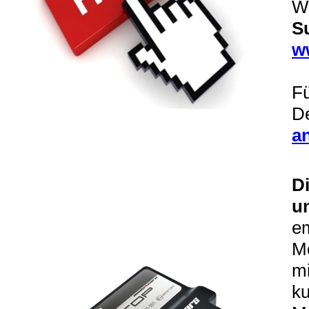
Wi
S
w
Fü
De
a
D
u
e
Mo
mi
ku