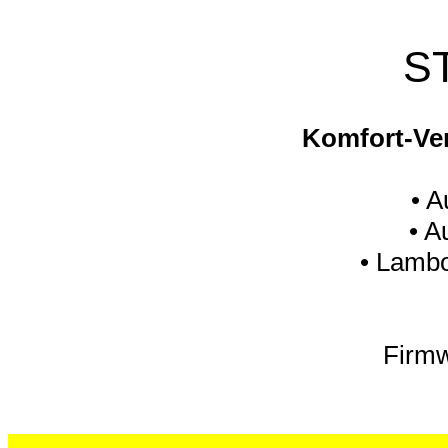
S
Komfort-Ve
• A
• A
• Lambo
Firm